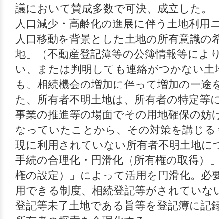
議において賛成多数で可決、成立した。
人口減少・高齢化の進展に伴う土地利用
人口移動を背景とした土地の所有意識の
地」（不動産登記簿等の公簿情報等によ
い、または判明しても連絡がつかない土
も、相続機会の増加に伴って増加の一途
た、所有者不明土地は、所有者の特定等
事業の推進等の場面でその用地確保の妨
なっていたことから、その対策を講じる
現に利用されていない所有者不明土地に
手続の合理化・円滑化（所有権の取得）
権の設定）」によって活用を円滑化。必
用できる制度、相続登記等がされていな
登記等未了土地である旨等を登記簿に記